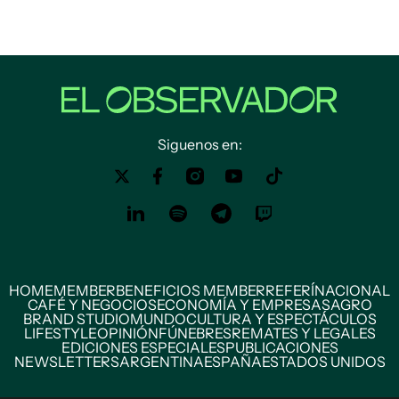
Siguenos en:
HOME
MEMBER
BENEFICIOS MEMBER
REFERÍ
NACIONAL
CAFÉ Y NEGOCIOS
ECONOMÍA Y EMPRESAS
AGRO
BRAND STUDIO
MUNDO
CULTURA Y ESPECTÁCULOS
LIFESTYLE
OPINIÓN
FÚNEBRES
REMATES Y LEGALES
EDICIONES ESPECIALES
PUBLICACIONES
NEWSLETTERS
ARGENTINA
ESPAÑA
ESTADOS UNIDOS