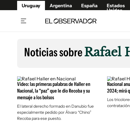
Uruguay
Argentina
España
Estados
Unidos
Home
Lifestyl
Member
Opinió
Noticias sobre
Rafael 
Beneficios Member
Fúnebr
Referí
Remates
12°C
Sábado:
Ahora en:
Montevideo
Nacional
Mín
8°
Máx
Edicion
11°
Cielo Claro
Café y Negocios
Publica
Video: las primeras palabras de Haller en
Nacional anu
Economía y Empresas
Newslet
Nacional, la “paz” que le dio Recoba y su
2024; mirá 
mensaje a los bolsos
Agro
Argent
Los tricolor
contratación
El lateral derecho formado en Danubio fue
Brand Studio
España
especialmente pedido por Álvaro “Chino”
Mundo
Estados
Recoba para ese puesto.
Cultura y Espectáculos