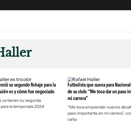
e
S
n
Haller
es
Siguenos en:
 y Legales
es especiales
ciones
nció su segundo fichaje para la
Futbolista que suena para Nacional
ters
quién es y cómo fue negociado
de su club: “Me toca dar un paso i
mi carrera”
ina
es ya tienen su segunda
 para la temporada 2024
“Me toca emprender nuevos desafí
paso importante en mi carrera”, c
 Unidos
carta