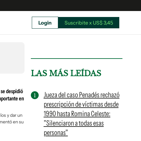
Login
Suscribite x US$ 3,45
uscríbete ahora a El Observador y elegí hasta
donde llegar.
LAS MÁS LEÍDAS
 se despidió
Jueza del caso Penadés rechazó
mportante en
prescripción de víctimas desde
1990 hasta Romina Celeste:
os y dar un
"Silenciaron a todas esas
omentó en su
personas"
Suscribite x US$ 3,45