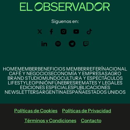
Siguenos en:
HOME
MEMBER
BENEFICIOS MEMBER
REFERÍ
NACIONAL
CAFÉ Y NEGOCIOS
ECONOMÍA Y EMPRESAS
AGRO
BRAND STUDIO
MUNDO
CULTURA Y ESPECTÁCULOS
LIFESTYLE
OPINIÓN
FÚNEBRES
REMATES Y LEGALES
EDICIONES ESPECIALES
PUBLICACIONES
NEWSLETTERS
ARGENTINA
ESPAÑA
ESTADOS UNIDOS
Políticas de Cookies
Políticas de Privacidad
Términos y Condiciones
Contacto