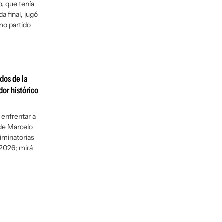
o, que tenía
a final, jugó
imo partido
dos de la
dor histórico
 enfrentar a
 de Marcelo
liminatorias
2026; mirá