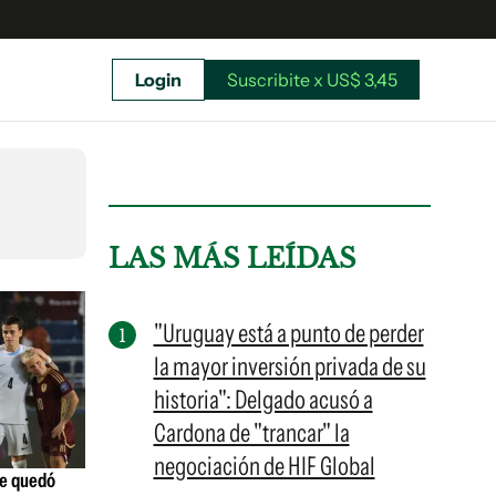
Login
Suscribite x US$ 3,45
uscríbete ahora a El Observador y elegí hasta
donde llegar.
LAS MÁS LEÍDAS
"Uruguay está a punto de perder
la mayor inversión privada de su
historia": Delgado acusó a
Cardona de "trancar" la
negociación de HIF Global
ue quedó
Suscribite x US$ 3,45