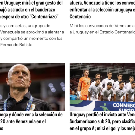
en Uruguay: mirá el gran gesto del
afuera, Venezuela tiene los convo
bajó a saludar en el banderazo
enfrentar a la selección uruguaya e
la espera de otro "Centenariazo"
Centenario
s y camisetas, un grupo de
Mirá los convocados de Venezuela p
 Venezuela se aproximó a alentar a
a Uruguay en el Estadio Centenari
n y compartió un momento con los
r Fernando Batista
uega y dónde ver a la selección de
Uruguay perdió el invicto ante Ven
20 ante Venezuela en el
Sudamericano sub 20, pero clasifi
no
en el grupo A; mirá el gol y las me