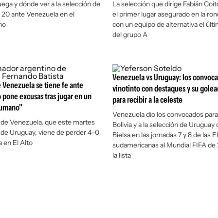
uega y dónde ver a la selección de
La selección que dirige Fabián Coit
 20 ante Venezuela en el
el primer lugar asegurado en la rond
no
con un equipo de alternativa el últ
del grupo A
Venezuela vs Uruguay: los convoca
e Venezuela se tiene fe ante
vinotinto con destaques y su golea
 pone excusas tras jugar en un
para recibir a la celeste
humano"
Venezuela dio los convocados para
 de Venezuela, que este martes
Bolivia y a la selección de Uruguay
a de Uruguay, viene de perder 4-0
Bielsa en las jornadas 7 y 8 de las E
a en El Alto
sudamericanas al Mundial FIFA de 
la lista