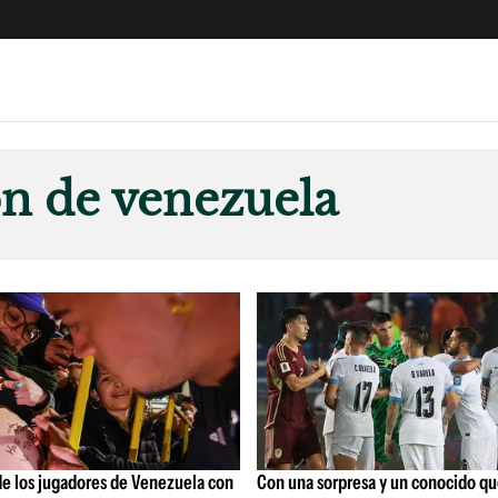
e
S
n
ón de venezuela
es
Siguenos en:
 y Legales
es especiales
ciones
ters
ina
 Unidos
de los jugadores de Venezuela con
Con una sorpresa y un conocido q