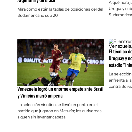
Argentina y de Brasil
A qué hora j
Uruguay sub
Mirá cómo están la tablas de posiciones del del
Sudamerica
Sudamericano sub 20
El técnico d
Uruguay y no
estadio "in
La selección
enfrenta a l
contra Bolivi
Venezuela logró un enorme empate ante Brasil
y Vinicius marró un penal
La selección vinotino se llevó un punto en el
partido que jugaron en Maturín; los auriverdes
siguen sin levantar cabeza