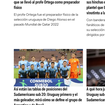
que se llevó al profe Ortega como preparador
sus hinchas 
físico
plantel que 
vinotinto a 
El profe Ortega fue el preparador físico de la
selección uruguaya de Diego Alonso en el
Con bandera
pasado Mundial de Qatar 2022
fanáticos de
su selecció
dirigidos po
Así están las tablas de posiciones del
A qué hora j
Sudamericano sub 20: Uruguay primero y el
Uruguay sub 
más goleador; mirá cómo se define el grupo de
Sudamerica