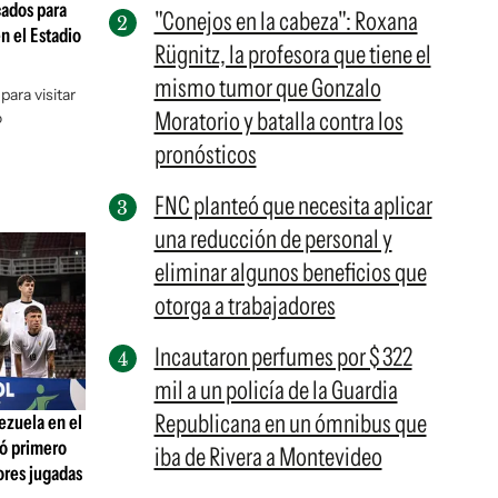
cados para
"Conejos en la cabeza": Roxana
n el Estadio
Rügnitz, la profesora que tiene el
mismo tumor que Gonzalo
ara visitar
Moratorio y batalla contra los
o
pronósticos
FNC planteó que necesita aplicar
una reducción de personal y
eliminar algunos beneficios que
otorga a trabajadores
Incautaron perfumes por $ 322
mil a un policía de la Guardia
Republicana en un ómnibus que
ezuela en el
có primero
iba de Rivera a Montevideo
jores jugadas