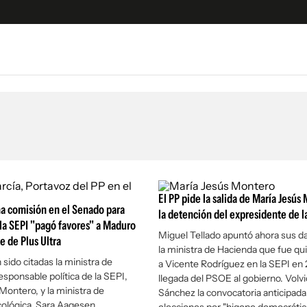
e
S
n
es
Siguenos en:
 y Legales
es especiales
ciones
El PP pide la salida de María Jesús
na comisión en el Senado para
ters
la detención del expresidente de l
i la SEPI "pagó favores" a Maduro
ina
Miguel Tellado apuntó ahora sus d
e de Plus Ultra
la ministra de Hacienda que fue qu
sido citadas la ministra de
a Vicente Rodríguez en la SEPI en 2
 Unidos
esponsable política de la SEPI,
llegada del PSOE al gobierno. Volvió
Montero, y la ministra de
Sánchez la convocatoria anticipada
cológica, Sara Aagesen.