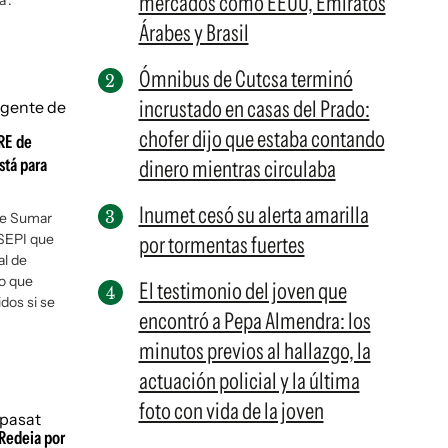
mercados como EEUU, Emiratos
".
Árabes y Brasil
Ómnibus de Cutcsa terminó
incrustado en casas del Prado:
chofer dijo que estaba contando
ERE de
stá para
dinero mientras circulaba
Inumet cesó su alerta amarilla
 de Sumar
a SEPI que
por tormentas fuertes
al de
o que
El testimonio del joven que
dos si se
encontró a Pepa Almendra: los
minutos previos al hallazgo, la
actuación policial y la última
foto con vida de la joven
 Redeia por