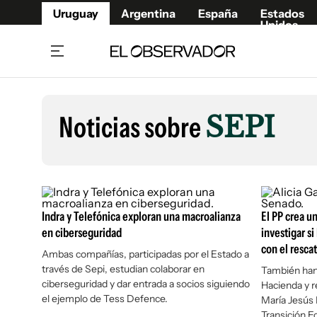
Uruguay
Argentina
España
Estados
Unidos
Home
Lifestyl
Member
Opinió
Noticias sobre
SEPI
Beneficios Member
Fúnebr
Referí
Remates
14°C
Jueves:
Ahora en:
Montevideo
Nacional
Mín
10°
Máx
14°
Edicion
Nubes
Café y Negocios
Publica
Indra y Telefónica exploran una macroalianza
Economía y Empresas
El PP crea u
Newslet
en ciberseguridad
investigar s
Agro
Argent
con el rescat
Ambas compañías, participadas por el Estado a
Brand Studio
España
través de Sepi, estudian colaborar en
También han 
Mundo
Estados
ciberseguridad y dar entrada a socios siguiendo
Hacienda y r
el ejemplo de Tess Defence.
María Jesús 
Cultura y Espectáculos
Transición E