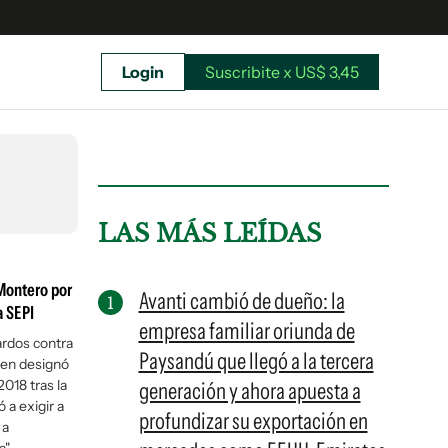
Login
Suscribite x US$ 3,45
uscríbete ahora a El Observador y elegí hasta
donde llegar.
LAS MÁS LEÍDAS
 Montero por
Avanti cambió de dueño: la
a SEPI
empresa familiar oriunda de
ardos contra
Paysandú que llegó a la tercera
ien designó
018 tras la
generación y ahora apuesta a
 a exigir a
profundizar su exportación en
 a
Suscribite x US$ 3,45