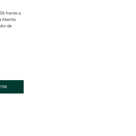
6% frente a
a Abertis
ador de
ente