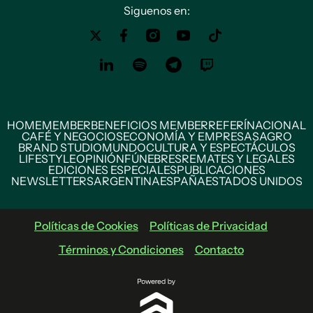
Siguenos en:
HOME
MEMBER
BENEFICIOS MEMBER
REFERÍ
NACIONAL
CAFÉ Y NEGOCIOS
ECONOMÍA Y EMPRESAS
AGRO
BRAND STUDIO
MUNDO
CULTURA Y ESPECTÁCULOS
LIFESTYLE
OPINIÓN
FÚNEBRES
REMATES Y LEGALES
EDICIONES ESPECIALES
PUBLICACIONES
NEWSLETTERS
ARGENTINA
ESPAÑA
ESTADOS UNIDOS
Políticas de Cookies
Políticas de Privacidad
Términos y Condiciones
Contacto