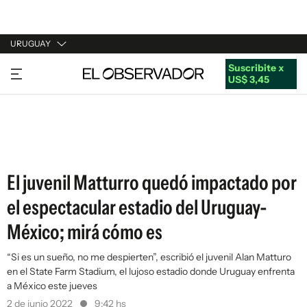
URUGUAY
Suscribite x
URUGUAY
US$ 3,45
ARGENTINA
ESPAÑA
ESTADOS UNIDOS
El juvenil Matturro quedó impactado por
el espectacular estadio del Uruguay-
México; mirá cómo es
“Si es un sueño, no me despierten”, escribió el juvenil Alan Matturo
en el State Farm Stadium, el lujoso estadio donde Uruguay enfrenta
a México este jueves
2 de junio 2022
9:42 hs