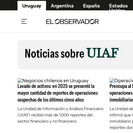
Uruguay
Argentina
España
Estados
Unidos
Home
Lifestyl
Member
Opinió
Noticias sobre
UIAF
Beneficios Member
Fúnebr
Referí
Remates
12°C
Viernes:
Ahora en:
Montevideo
Nacional
Mín
9°
Máx
11°
Edicion
Nubes
Café y Negocios
Publica
Lavado de activos: en 2025 se presentó la
Preocupa al 
Economía y Empresas
Newslet
mayor cantidad de reportes de operaciones
operaciones
sospechas de los últimos cinco años
inmobiliaria
Agro
Argent
La Unidad de Información y Análisis Financiero
Brand Studio
La Unidad de
España
(UIAF) recibió más de 1.000 reportes del
infirmó que l
Mundo
Estados
sector financiero y no financiero
inmobiliario
Cultura y Espectáculos
reportes du