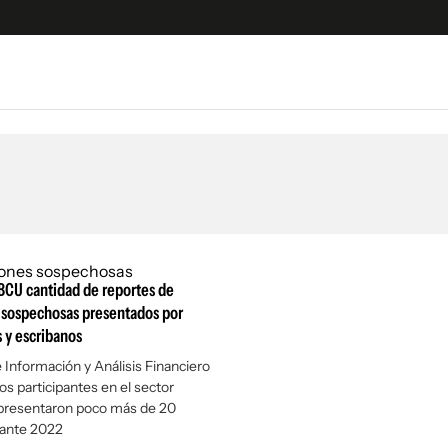
e
S
n
es
Siguenos en:
 y Legales
es especiales
ciones
BCU cantidad de reportes de
ters
 sospechosas presentados por
s y escribanos
ina
 Información y Análisis Financiero
os participantes en el sector
 Unidos
 presentaron poco más de 20
rante 2022