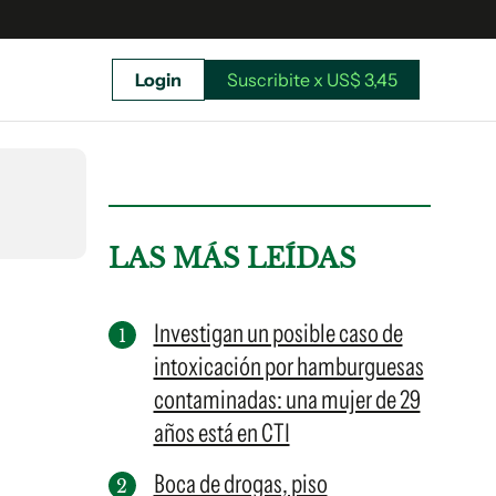
Login
Suscribite x US$ 3,45
uscríbete ahora a El Observador y elegí hasta
donde llegar.
LAS MÁS LEÍDAS
Investigan un posible caso de
intoxicación por hamburguesas
contaminadas: una mujer de 29
años está en CTI
Boca de drogas, piso
Suscribite x US$ 3,45