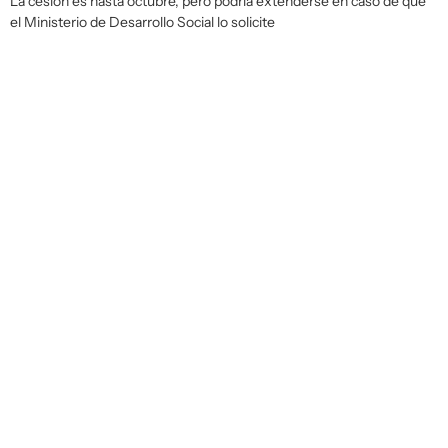
La cesión es hasta octubre, pero podría extenderse en caso de que
el Ministerio de Desarrollo Social lo solicite