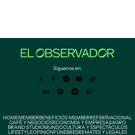
Siguenos en:
HOME
MEMBER
BENEFICIOS MEMBER
REFERÍ
NACIONAL
CAFÉ Y NEGOCIOS
ECONOMÍA Y EMPRESAS
AGRO
BRAND STUDIO
MUNDO
CULTURA Y ESPECTÁCULOS
LIFESTYLE
OPINIÓN
FÚNEBRES
REMATES Y LEGALES