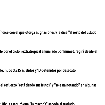
índice con el que otorga asignaciones y le dice "al resto del Estado
le por el ciclón extratropical anunciado por Inumet: regirá desde el
lle: hubo 3.215 asistidos y 10 detenidos por desacato
 el esfuerzo "está dando sus frutos" y "se está notando" en algunas
: Civila aseguró que "la mayoría" accede al traslado