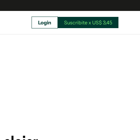
Login
Suscribite x US$ 3,45
uscríbete ahora a El Observador y elegí hasta
donde llegar.
Suscribite x US$ 3,45