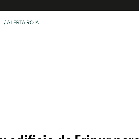
L
/ ALERTA ROJA
e
S
n
es
Siguenos en:
 y Legales
es especiales
ciones
ters
ina
 Unidos