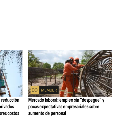
n reducción
Mercado laboral: empleo sin "despegue" y
privados
pocas expectativas empresariales sobre
ores costos
aumento de personal