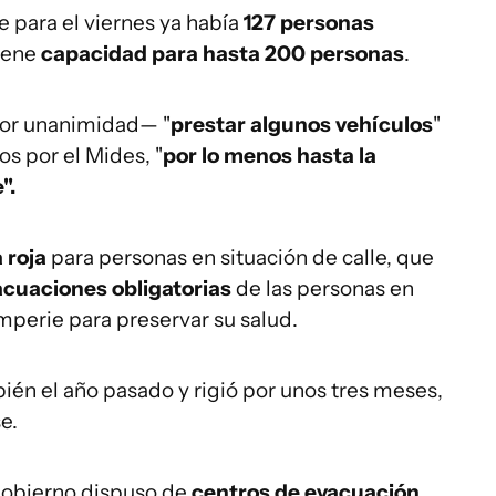
e para el viernes ya había
127 personas
tiene
capacidad para hasta 200 personas
.
por unanimidad— "
prestar algunos vehículos
"
os por el Mides, "
por lo menos hasta la
".
 roja
para personas en situación de calle, que
acuaciones obligatorias
de las personas en
emperie para preservar su salud.
én el año pasado y rigió por unos tres meses,
e.
 gobierno dispuso de
centros de evacuación
,