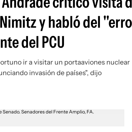
Andrade criticó visita d
Nimitz y habló del "err
ante del PCU
rtuno ir a visitar un portaaviones nuclear
nciando invasión de países", dijo