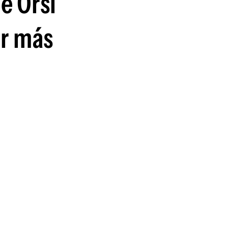
e Orsi
or más