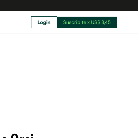
Login
Suscribite x US$ 3,45
uscríbete ahora a El Observador y elegí hasta
donde llegar.
Suscribite x US$ 3,45