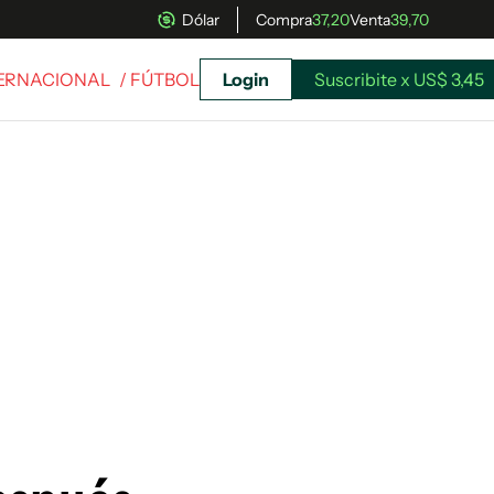
Dólar
Compra
37,20
Venta
39,70
TERNACIONAL
/ FÚTBOL
Login
Suscribite x US$ 3,45
uscríbete ahora a El Observador y elegí hasta
donde llegar.
Suscribite x US$ 3,45