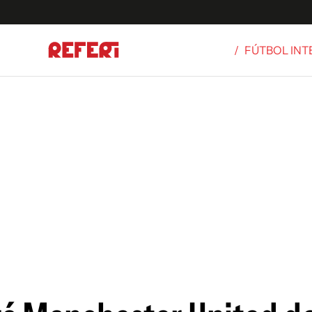
/
FÚTBOL IN
Olímpicos
S
tbol
g
ortivo