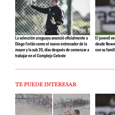
La selección uruguaya anunció oficialmente a
El juvenil v
Diego Forlán como el nuevo entrenador de la
desde Newell
mayor y la sub 20, días después de comenzar a
con su famil
trabajar en el Complejo Celeste
TE PUEDE INTERESAR