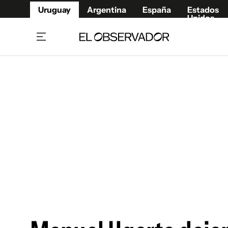
Uruguay
Argentina
España
Estados
Unidos
Home
Juegos 
Referí
Rugby
Fútbol
Básque
Mundial 2026
Tenis
Resultados Deportivos
Runnin
Fútbol internacional
Polidep
Copa Libertadores
Motor