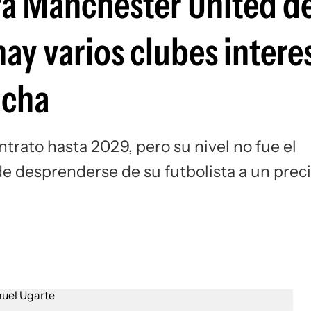
rá Manchester United d
Si
ay varios clubes intere
icha
ontrato hasta 2029, pero su nivel no fue el
de desprenderse de su futbolista a un prec