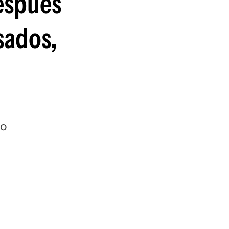
espués
guenos en:
sados,
io