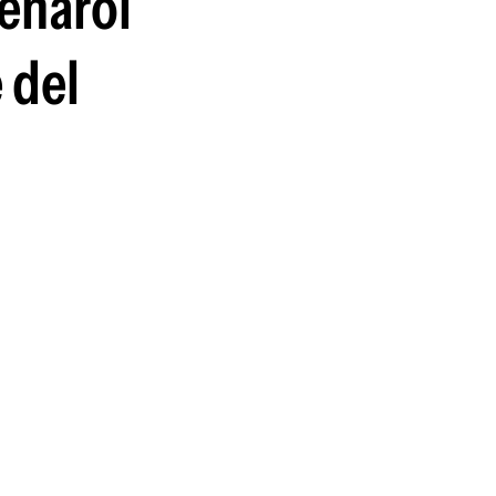
Peñarol
guenos en:
 del