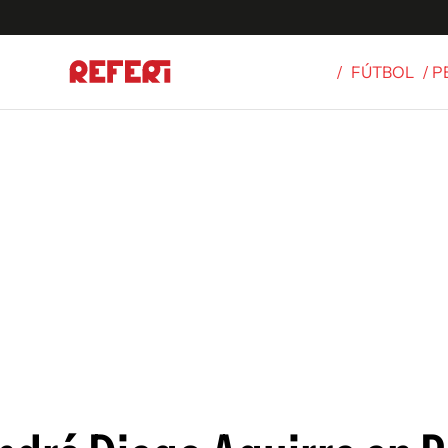
/
FÚTBOL
/ 
Olímpicos
S
tbol
g
ortivo