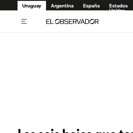
Uruguay
Argentina
España
Estados
Unidos
Home
Juegos 
Referí
Rugby
Fútbol
Básque
Mundial 2026
Tenis
Resultados Deportivos
Runnin
Fútbol internacional
Polidep
Copa Libertadores
Motor