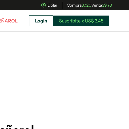
Dólar
Compra
37,20
Venta
39,70
PEÑAROL
Login
Suscribite x US$ 3,45
uscríbete ahora a El Observador y elegí hasta
donde llegar.
Suscribite x US$ 3,45