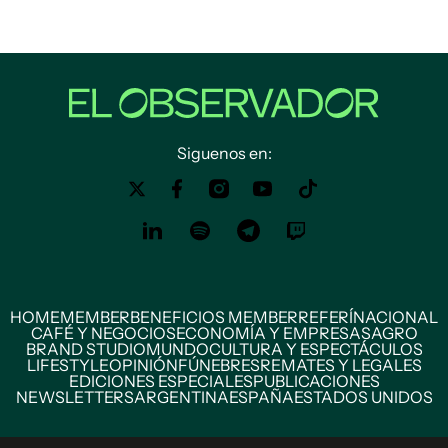
Siguenos en:
HOME
MEMBER
BENEFICIOS MEMBER
REFERÍ
NACIONAL
CAFÉ Y NEGOCIOS
ECONOMÍA Y EMPRESAS
AGRO
BRAND STUDIO
MUNDO
CULTURA Y ESPECTÁCULOS
LIFESTYLE
OPINIÓN
FÚNEBRES
REMATES Y LEGALES
EDICIONES ESPECIALES
PUBLICACIONES
NEWSLETTERS
ARGENTINA
ESPAÑA
ESTADOS UNIDOS