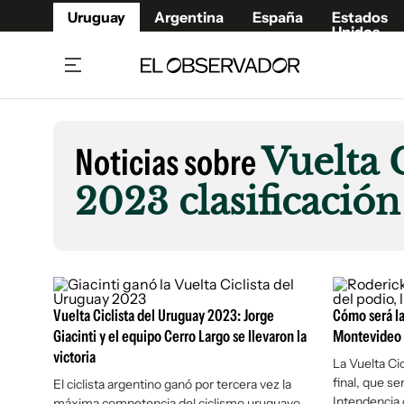
Uruguay
Argentina
España
Estados
Unidos
Home
Lifestyl
Member
Opinió
Noticias sobre
Vuelta 
Beneficios Member
Fúnebr
2023 clasificación
Referí
Remates
6°C
Lunes:
Ahora en:
Montevideo
Nacional
Mín
8°
Máx
Edicion
9°
Cielo Claro
Café y Negocios
Publica
Economía y Empresas
Newslet
Agro
Argent
Vuelta Ciclista del Uruguay 2023: Jorge
Cómo será la 
Brand Studio
España
Giacinti y el equipo Cerro Largo se llevaron la
Montevideo 
victoria
Mundo
Estados
La Vuelta Ci
final, que se
El ciclista argentino ganó por tercera vez la
Cultura y Espectáculos
Intendencia
máxima competencia del ciclismo uruguayo