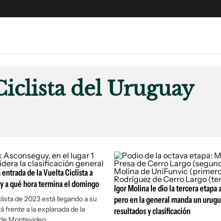
e
S
n
Ciclista del Uruguay
es
Siguenos en:
 y Legales
es especiales
ciones
ters
ina
entrada de la Vuelta Ciclista a
y a qué hora termina el domingo
Igor Molina le dio la tercera etapa 
 Unidos
clista de 2023 está llegando a su
pero en la general manda un urugu
rá frente a la explanada de la
resultados y clasificación
 de Montevideo