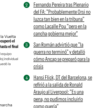
Fernando Pereira tras Plenario
del FA: "Probablemente Orsi no
luzca tan bien en la tribuna"
como Lacalle Pou "pero en la
cancha gobierna mejor"
ecuperó el
San Román advirtió que "la
asta el final
guerra no terminó" y detalló
l equipo
cómo Ancap se preparó para la
oj individual
quedó la
crisis
Hansi Flick, DT del Barcelona, se
refirió a la salida de Ronald
Araujo al Liverpool: "Es una
pena, no pudimos incluirlo
como quería"