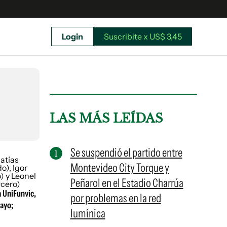
Login
Suscribite x US$ 3,45
uscríbete ahora a El Observador y elegí hasta
donde llegar.
LAS MÁS LEÍDAS
Se suspendió el partido entre
Montevideo City Torque y
Peñarol en el Estadio Charrúa
a UniFunvic,
por problemas en la red
ayo;
lumínica
Suscribite x US$ 3,45