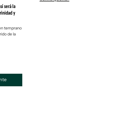
í será la
rinidad y
bien temprano
rido de la
ente