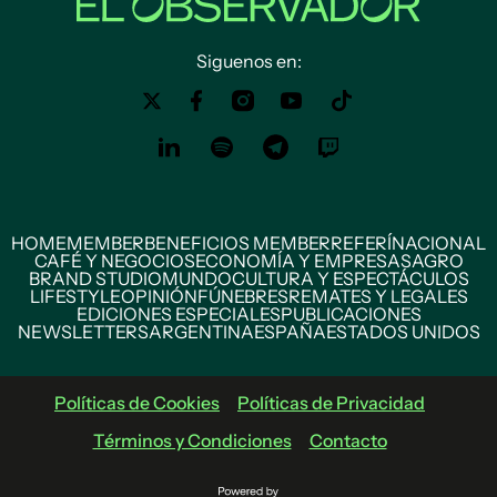
Siguenos en:
HOME
MEMBER
BENEFICIOS MEMBER
REFERÍ
NACIONAL
CAFÉ Y NEGOCIOS
ECONOMÍA Y EMPRESAS
AGRO
BRAND STUDIO
MUNDO
CULTURA Y ESPECTÁCULOS
LIFESTYLE
OPINIÓN
FÚNEBRES
REMATES Y LEGALES
EDICIONES ESPECIALES
PUBLICACIONES
NEWSLETTERS
ARGENTINA
ESPAÑA
ESTADOS UNIDOS
Políticas de Cookies
Políticas de Privacidad
Términos y Condiciones
Contacto