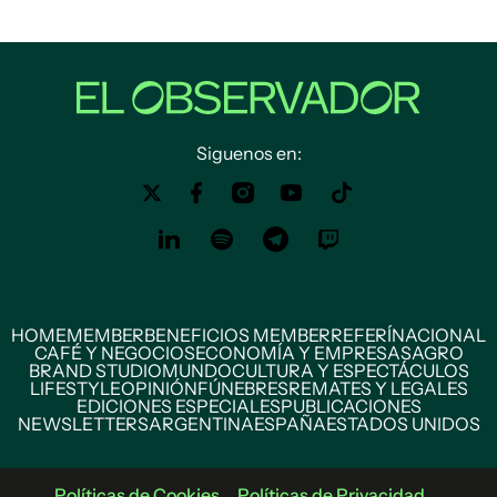
Siguenos en:
HOME
MEMBER
BENEFICIOS MEMBER
REFERÍ
NACIONAL
CAFÉ Y NEGOCIOS
ECONOMÍA Y EMPRESAS
AGRO
BRAND STUDIO
MUNDO
CULTURA Y ESPECTÁCULOS
LIFESTYLE
OPINIÓN
FÚNEBRES
REMATES Y LEGALES
EDICIONES ESPECIALES
PUBLICACIONES
NEWSLETTERS
ARGENTINA
ESPAÑA
ESTADOS UNIDOS
Políticas de Cookies
Políticas de Privacidad