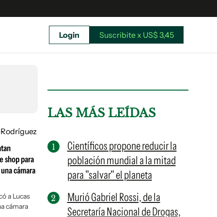
Login
Suscribite x US$ 3,45
uscríbete ahora a El Observador y elegí hasta
donde llegar.
LAS MÁS LEÍDAS
Científicos propone reducir la
atan
población mundial a la mitad
ee shop para
n una cámara
para "salvar" el planeta
Murió Gabriel Rossi, de la
có a Lucas
una cámara
Secretaría Nacional de Drogas,
Suscribite x US$ 3,45