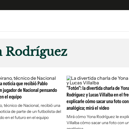
e
S
n
n Rodríguez
es
Siguenos en:
 y Legales
es especiales
ciones
 noticia que recibió Pablo
ters
"Fotón": la divertida charla de Yon
n jugador de Nacional pensando
Rodríguez y Lucas Villalba en el fr
 en el equipo
ina
explicarle cómo sacar una foto co
o, técnico de Nacional, recibió una
analógica; mirá el video
ticia de parte de un futbolista del
 Unidos
Mirá cómo Yona Rodríguez le expli
do en el futuro en el equipo
Villalba cómo sacar una foto con 
analógica