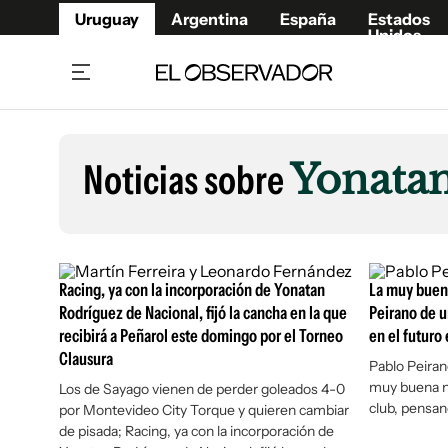
Uruguay
Argentina
España
Estados
Unidos
Home
Lifestyl
Member
Opinió
Noticias sobre
Yonata
Beneficios Member
Fúnebr
Referí
Remates
10°C
Sábado:
Ahora en:
Montevideo
Nacional
Mín
7°
Máx
Edicion
11°
Lluvia Ligera
Café y Negocios
Publica
Racing, ya con la incorporación de Yonatan
La muy buena
Economía y Empresas
Newslet
Rodríguez de Nacional, fijó la cancha en la que
Peirano de u
recibirá a Peñarol este domingo por el Torneo
en el futuro
Agro
Argent
Clausura
Brand Studio
Pablo Peiran
España
muy buena no
Los de Sayago vienen de perder goleados 4-0
Mundo
Estados
club, pensan
por Montevideo City Torque y quieren cambiar
Cultura y Espectáculos
de pisada; Racing, ya con la incorporación de