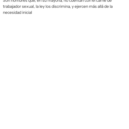
Son hombres que, en su mayoría, no cuentan con el carné de
trabajador sexual, la ley los discrimina, y ejercen más allá de la
necesidad inicial