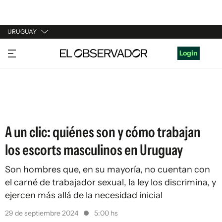
URUGUAY
URUGUAY
Login
ARGENTINA
ESPAÑA
ESTADOS UNIDOS
A un clic: quiénes son y cómo trabajan
los escorts masculinos en Uruguay
Son hombres que, en su mayoría, no cuentan con
el carné de trabajador sexual, la ley los discrimina, y
ejercen más allá de la necesidad inicial
29 de septiembre 2024
5:00 hs