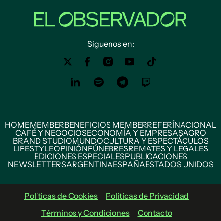
Siguenos en:
HOME
MEMBER
BENEFICIOS MEMBER
REFERÍ
NACIONAL
CAFÉ Y NEGOCIOS
ECONOMÍA Y EMPRESAS
AGRO
BRAND STUDIO
MUNDO
CULTURA Y ESPECTÁCULOS
LIFESTYLE
OPINIÓN
FÚNEBRES
REMATES Y LEGALES
EDICIONES ESPECIALES
PUBLICACIONES
NEWSLETTERS
ARGENTINA
ESPAÑA
ESTADOS UNIDOS
Políticas de Cookies
Políticas de Privacidad
Términos y Condiciones
Contacto