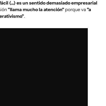
fácil (...) es un sentido demasiado empresarial
sión
"llama mucho la atención"
porque va
"a
perativismo"
.