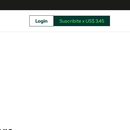
Login
Suscribite x US$ 3,45
uscríbete ahora a El Observador y elegí hasta
donde llegar.
Suscribite x US$ 3,45