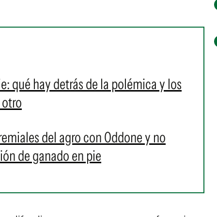
: qué hay detrás de la polémica y los
 otro
emiales del agro con Oddone y no
ción de ganado en pie