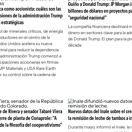
Guiño a Donald Trump: JP Morgan in
ca como accionista: cuáles son las
billones de dólares en proyectos pa
siones de la administración Trump
"seguridad nacional"
s estratégicas
La compañía financiera destinará
l de minerales críticos, de energía
dinero en sectores clave para la ad
ductores en el centro de la
de Donald Trump. El plan para la p
dos Unidos acelera su nueva
década
strial para reducir la dependencia
a administración Trump comenzó a
icipaciones accionarias en firmas
MP Materials y USA Rare Earth
r su control sobre la cadena de
 de Rivera y senador Tabaré Viera
Nuevos datos del Inale sobre el cr
erre de planta de Conaprole: "A
la remisión de leche de tambos a i
e la filosofía del cooperativismo"
Durante mayo, informó el Inale, la