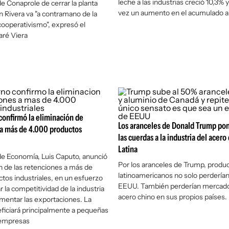
leche a las industrias creció 10,3% y
de Conaprole de cerrar la planta
vez un aumento en el acumulado a
 Rivera va "a contramano de la
 cooperativismo", expresó el
aré Viera
confirmó la eliminación de
Los aranceles de Donald Trump po
 a más de 4.000 productos
las cuerdas a la industria del acer
Latina
 de Economía, Luis Caputo, anunció
Por los aranceles de Trump, produ
ón de las retenciones a más de
latinoamericanos no solo perderían
tos industriales, en un esfuerzo
EEUU. También perderían mercado 
 la competitividad de la industria
acero chino en sus propios países.
omentar las exportaciones. La
ficiará principalmente a pequeñas
 empresas