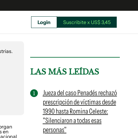
Login
Suscribite x US$ 3,45
uscríbete ahora a El Observador y elegí hasta
donde llegar.
LAS MÁS LEÍDAS
Jueza del caso Penadés rechazó
prescripción de víctimas desde
1990 hasta Romina Celeste:
"Silenciaron a todas esas
personas"
Suscribite x US$ 3,45