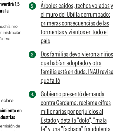
vertirá 1,5
Árboles caídos, techos volados y
ra la
el muro del Ubilla derrumbado:
primeras consecuencias de las
 muchísimo
tormentas y vientos en todo el
ministración
róxima
país
Dos familias devolvieron a niños
que habían adoptado y otra
familia está en duda: INAU revisa
qué falló
Gobierno presentó demanda
contra Cardama: reclama cifras
ecimiento en
millonarias por perjuicios al
ndustrias
Estado y detalla "dolo", "mala
 remisión de
fe" y una "fachada" fraudulenta