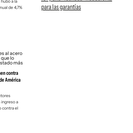
 hubo a la
para las garantías
nual de 4,7%
nen contra
o de América
ctores
 ingreso a
contra el