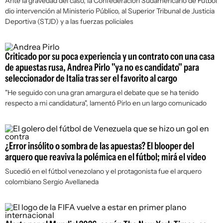
Ante la gravedad del caso, la Confederación Sudamericano de Fútbol
dio intervención al Ministerio Público, al Superior Tribunal de Justicia
Deportiva (STJD) y a las fuerzas policiales
Criticado por su poca experiencia y un contrato con una casa
de apuestas rusa, Andrea Pirlo "ya no es candidato" para
seleccionador de Italia tras ser el favorito al cargo
"He seguido con una gran amargura el debate que se ha tenido
respecto a mi candidatura", lamentó Pirlo en un largo comunicado
¿Error insólito o sombra de las apuestas? El blooper del
arquero que reaviva la polémica en el fútbol; mirá el video
Sucedió en el fútbol venezolano y el protagonista fue el arquero
colombiano Sergio Avellaneda