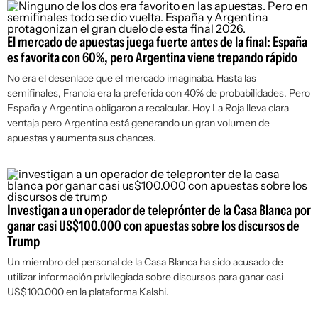
El mercado de apuestas juega fuerte antes de la final: España
es favorita con 60%, pero Argentina viene trepando rápido
No era el desenlace que el mercado imaginaba. Hasta las
semifinales, Francia era la preferida con 40% de probabilidades. Pero
España y Argentina obligaron a recalcular. Hoy La Roja lleva clara
ventaja pero Argentina está generando un gran volumen de
apuestas y aumenta sus chances.
Investigan a un operador de teleprónter de la Casa Blanca por
ganar casi US$100.000 con apuestas sobre los discursos de
Trump
Un miembro del personal de la Casa Blanca ha sido acusado de
utilizar información privilegiada sobre discursos para ganar casi
US$100.000 en la plataforma Kalshi.