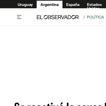
Uruguay
Argentina
España
Estados
Unidos
/
POLÍTICA
Home
Deport
Política
El Obse
Economía y negocios
Urugua
Zoom
España
Sociedad
Estados
Espectáculos