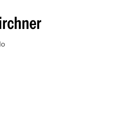
guenos en:
irchner
do