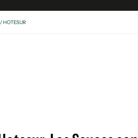
/ HOTESUR
es
Edición Digital
S
rvador Radio
y
 Unidos