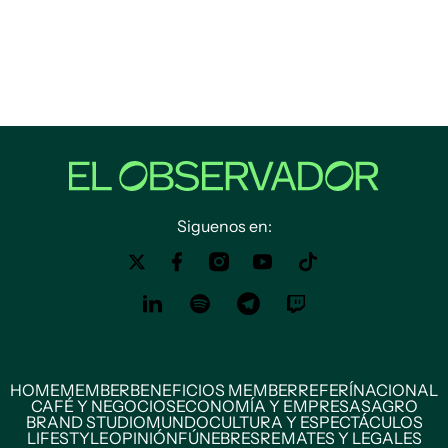
Siguenos en:
HOME
MEMBER
BENEFICIOS MEMBER
REFERÍ
NACIONAL
CAFÉ Y NEGOCIOS
ECONOMÍA Y EMPRESAS
AGRO
BRAND STUDIO
MUNDO
CULTURA Y ESPECTÁCULOS
LIFESTYLE
OPINIÓN
FÚNEBRES
REMATES Y LEGALES