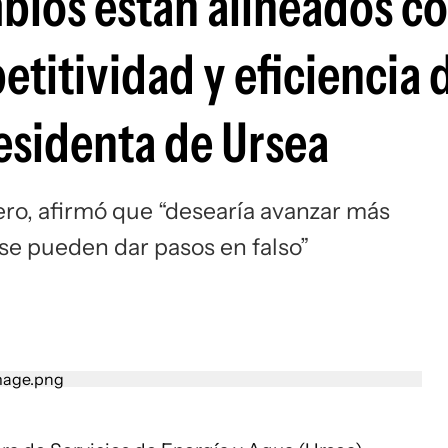
bios están alineados c
titividad y eficiencia 
esidenta de Ursea
ero, afirmó que “desearía avanzar más
se pueden dar pasos en falso”