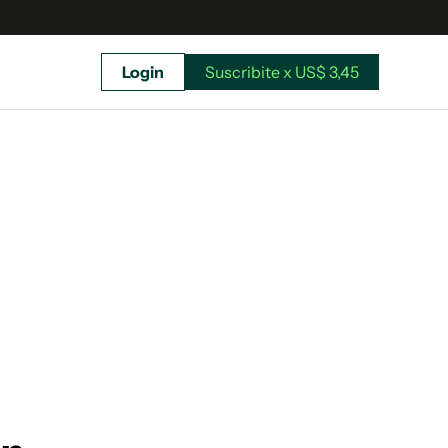
Login
Suscribite x US$ 3,45
uscríbete ahora a El Observador y elegí hasta
donde llegar.
Suscribite x US$ 3,45