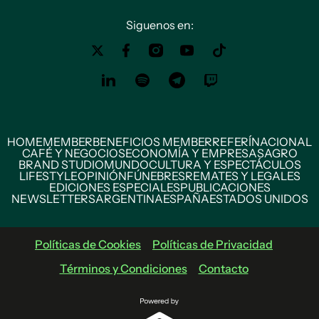
Siguenos en:
HOME
MEMBER
BENEFICIOS MEMBER
REFERÍ
NACIONAL
CAFÉ Y NEGOCIOS
ECONOMÍA Y EMPRESAS
AGRO
BRAND STUDIO
MUNDO
CULTURA Y ESPECTÁCULOS
LIFESTYLE
OPINIÓN
FÚNEBRES
REMATES Y LEGALES
EDICIONES ESPECIALES
PUBLICACIONES
NEWSLETTERS
ARGENTINA
ESPAÑA
ESTADOS UNIDOS
Políticas de Cookies
Políticas de Privacidad
Términos y Condiciones
Contacto