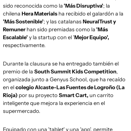
sido reconocida como la
'Más Disruptiva'
; la
chilena
Hera Materials
ha recibido el galardón a la
'Más Sostenible'
; y las catalanas
NeuralTrust y
Remuner
han sido premiadas como la
'Más
Escalable'
y la startup con el '
Mejor Equipo',
respectivamente.
Durante la clausura se ha entregado también el
premio de la
South Summit Kids Competition
,
organizada junto a Genyus School, que ha recaído
en el
colegio Alcaste-Las Fuentes de Logroño (La
Rioja)
por su proyecto
Smart Cart,
un carrito
inteligente que mejora la experiencia en el
supermercado.
Equipado con una 'tablet' y una 'app', permite