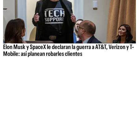
Elon Musk y SpaceX le declaran la guerra a AT&T, Verizon y T-
Mobile: así planean robarles clientes