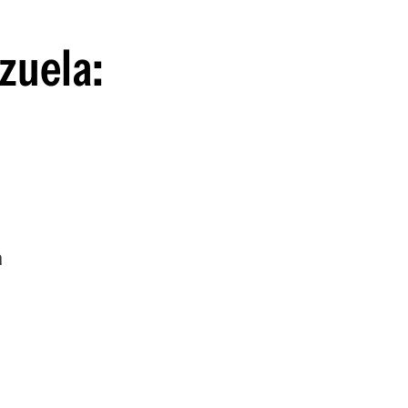
guenos en:
zuela:
a