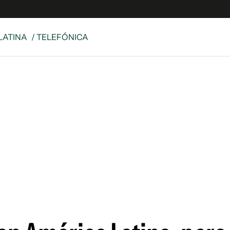
LATINA
/ TELEFÓNICA
 Latina
S
es
y
ina