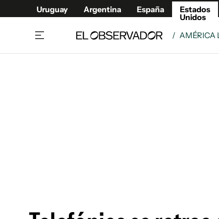
Uruguay
Argentina
España
Estados
Unidos
/
AMÉRICA 
Home
América
Política
Deport
Economía
Urugua
Sociedad
Argent
Inmigración
España