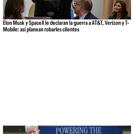
Elon Musk y SpaceX le declaran la guerra a AT&T, Verizon y T-
Mobile: así planean robarles clientes