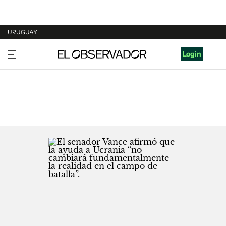
URUGUAY
URUGUAY
Login
ARGENTINA
ESPAÑA
ESTADOS UNIDOS