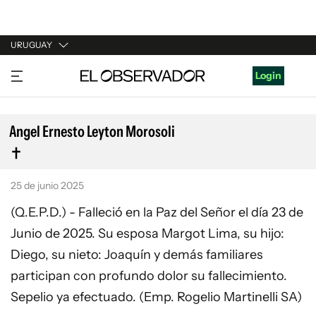
URUGUAY
URUGUAY
Login
ARGENTINA
ESPAÑA
Angel Ernesto Leyton Morosoli
ESTADOS UNIDOS
25 de junio 2025
(Q.E.P.D.) - Falleció en la Paz del Señor el día 23 de
Junio de 2025. Su esposa Margot Lima, su hijo:
Diego, su nieto: Joaquín y demás familiares
participan con profundo dolor su fallecimiento.
Sepelio ya efectuado. (Emp. Rogelio Martinelli SA)