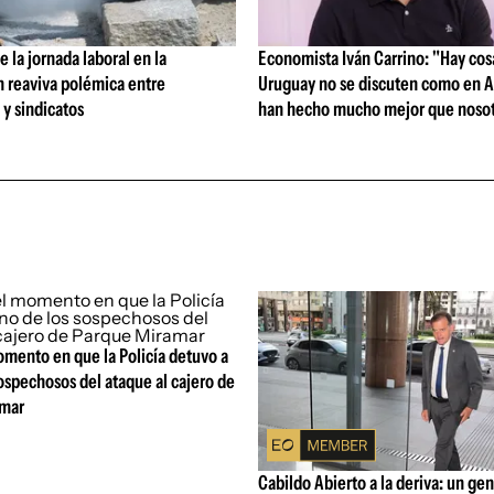
 la jornada laboral en la
Economista Iván Carrino: "Hay cos
n reaviva polémica entre
Uruguay no se discuten como en A
y sindicatos
han hecho mucho mejor que nosot
omento en que la Policía detuvo a
ospechosos del ataque al cajero de
amar
Cabildo Abierto a la deriva: un gen