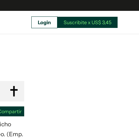
Login
Suscribite x US$ 3,45
uscríbete ahora a El Observador y elegí hasta
donde llegar.
Compartir
dicho
eo. (Emp.
Suscribite x US$ 3,45