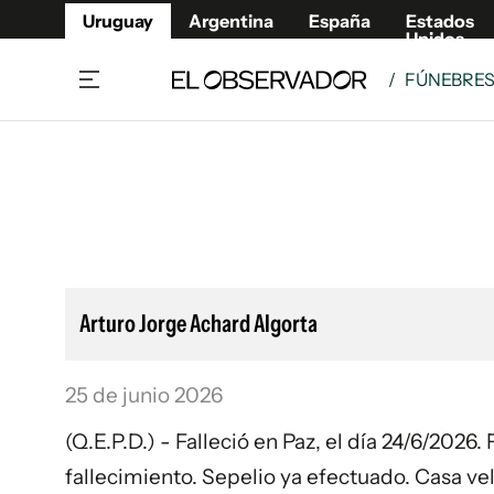
Uruguay
Argentina
España
Estados
Unidos
/
FÚNEBRE
Home
Lifestyl
Member
Opinió
Beneficios Member
Fúnebr
Referí
Remates
12°C
Sábado:
Ahora en:
Montevideo
Nacional
Mín
8°
Máx
Edicion
11°
Cielo Claro
Café y Negocios
Publica
Arturo Jorge Achard Algorta
Economía y Empresas
Newslet
Agro
Argent
25 de junio 2026
Brand Studio
España
Mundo
Estados
(Q.E.P.D.) - Falleció en Paz, el día 24/6/202
Cultura y Espectáculos
fallecimiento. Sepelio ya efectuado. Casa v