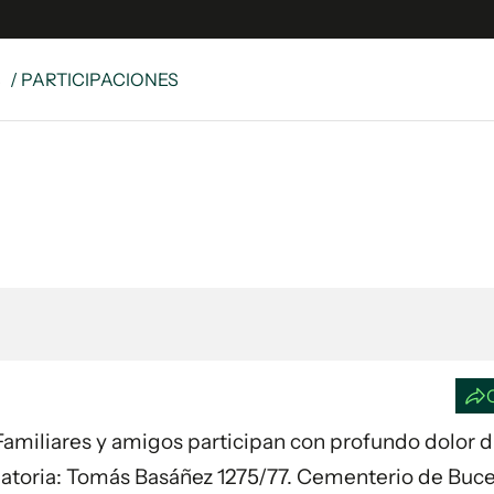
S
/ PARTICIPACIONES
e
S
n
es
Siguenos en:
 y Legales
es especiales
ciones
ters
ina
 Unidos
6. Familiares y amigos participan con profundo dolor 
elatoria: Tomás Basáñez 1275/77. Cementerio de Buc