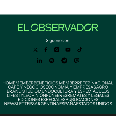
Siguenos en:
HOME
MEMBER
BENEFICIOS MEMBER
REFERÍ
NACIONAL
CAFÉ Y NEGOCIOS
ECONOMÍA Y EMPRESAS
AGRO
BRAND STUDIO
MUNDO
CULTURA Y ESPECTÁCULOS
LIFESTYLE
OPINIÓN
FÚNEBRES
REMATES Y LEGALES
EDICIONES ESPECIALES
PUBLICACIONES
NEWSLETTERS
ARGENTINA
ESPAÑA
ESTADOS UNIDOS