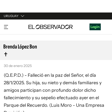
URUGUAY
URUGUAY
Login
ARGENTINA
ESPAÑA
Brenda López Bon
ESTADOS UNIDOS
30 de enero 2025
(Q.E.P.D.) - Falleció en la paz del Señor, el día
28/1/2025. Su hija, su nieto y demás familiares y
amigos participan con profundo dolor dicho
fallecimiento y su sepelio efectuado ayer en el
Parque del Recuerdo. (Luis Moro - Una Empresa