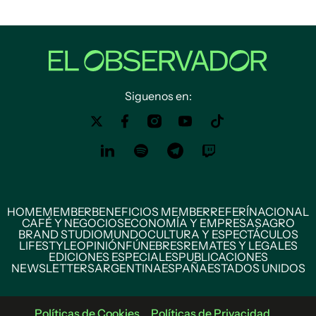
Siguenos en:
HOME
MEMBER
BENEFICIOS MEMBER
REFERÍ
NACIONAL
CAFÉ Y NEGOCIOS
ECONOMÍA Y EMPRESAS
AGRO
BRAND STUDIO
MUNDO
CULTURA Y ESPECTÁCULOS
LIFESTYLE
OPINIÓN
FÚNEBRES
REMATES Y LEGALES
EDICIONES ESPECIALES
PUBLICACIONES
NEWSLETTERS
ARGENTINA
ESPAÑA
ESTADOS UNIDOS
Políticas de Cookies
Políticas de Privacidad