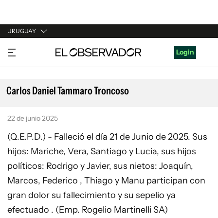
URUGUAY
URUGUAY
Login
ARGENTINA
ESPAÑA
Carlos Daniel Tammaro Troncoso
ESTADOS UNIDOS
22 de junio 2025
(Q.E.P.D.) - Falleció el día 21 de Junio de 2025. Sus
hijos: Mariche, Vera, Santiago y Lucia, sus hijos
políticos: Rodrigo y Javier, sus nietos: Joaquín,
Marcos, Federico , Thiago y Manu participan con
gran dolor su fallecimiento y su sepelio ya
efectuado . (Emp. Rogelio Martinelli SA)