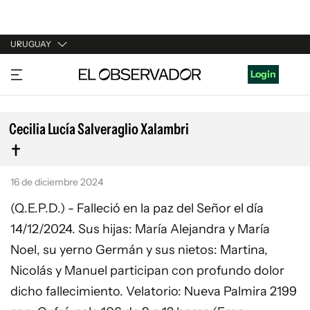
URUGUAY
URUGUAY
Login
ARGENTINA
ESPAÑA
Cecilia Lucía Salveraglio Xalambri
ESTADOS UNIDOS
16 de diciembre 2024
(Q.E.P.D.) - Falleció en la paz del Señor el día
14/12/2024. Sus hijas: María Alejandra y María
Noel, su yerno Germán y sus nietos: Martina,
Nicolás y Manuel participan con profundo dolor
dicho fallecimiento. Velatorio: Nueva Palmira 2199