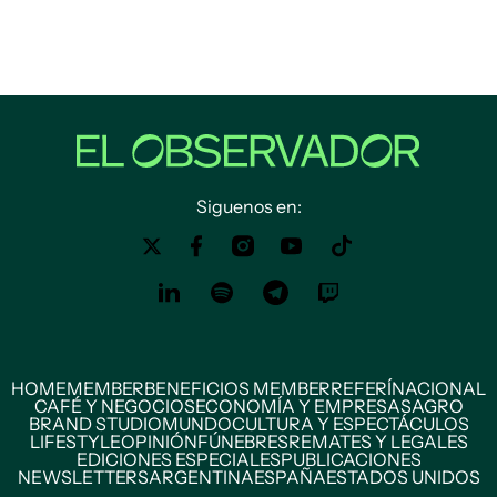
Siguenos en:
HOME
MEMBER
BENEFICIOS MEMBER
REFERÍ
NACIONAL
CAFÉ Y NEGOCIOS
ECONOMÍA Y EMPRESAS
AGRO
BRAND STUDIO
MUNDO
CULTURA Y ESPECTÁCULOS
LIFESTYLE
OPINIÓN
FÚNEBRES
REMATES Y LEGALES
EDICIONES ESPECIALES
PUBLICACIONES
NEWSLETTERS
ARGENTINA
ESPAÑA
ESTADOS UNIDOS