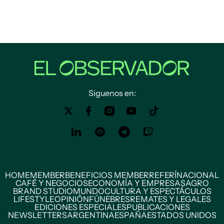
Siguenos en:
HOME
MEMBER
BENEFICIOS MEMBER
REFERÍ
NACIONAL
CAFÉ Y NEGOCIOS
ECONOMÍA Y EMPRESAS
AGRO
BRAND STUDIO
MUNDO
CULTURA Y ESPECTÁCULOS
LIFESTYLE
OPINIÓN
FÚNEBRES
REMATES Y LEGALES
EDICIONES ESPECIALES
PUBLICACIONES
NEWSLETTERS
ARGENTINA
ESPAÑA
ESTADOS UNIDOS