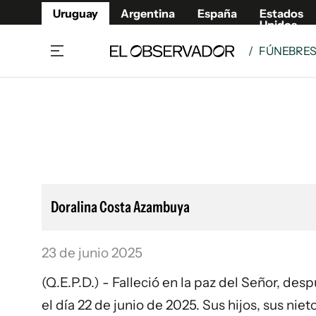
Uruguay
Argentina
España
Estados
Unidos
/
FÚNEBRE
Home
Lifestyl
Member
Opinió
Beneficios Member
Fúnebr
Referí
Remates
8°C
Lunes:
Ahora en:
Montevideo
Nacional
Mín
8°
Máx
Edicion
9°
Cielo Claro
Café y Negocios
Publica
Doralina Costa Azambuya
Economía y Empresas
Newslet
Agro
Argent
23 de junio 2025
Brand Studio
España
Mundo
Estados
(Q.E.P.D.) - Falleció en la paz del Señor, de
Cultura y Espectáculos
el día 22 de junio de 2025. Sus hijos, sus nie