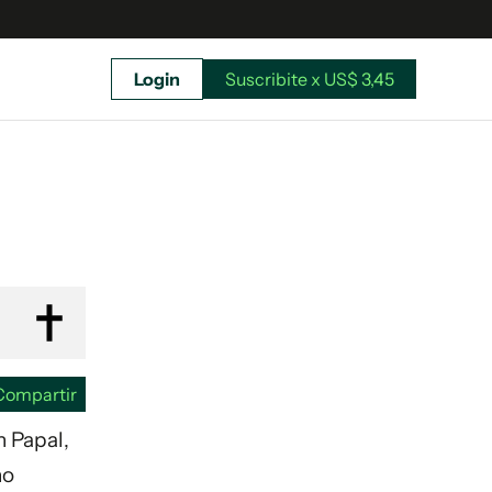
Login
Suscribite x US$ 3,45
uscríbete ahora a El Observador y elegí hasta
donde llegar.
Compartir
n Papal,
ho
Suscribite x US$ 3,45