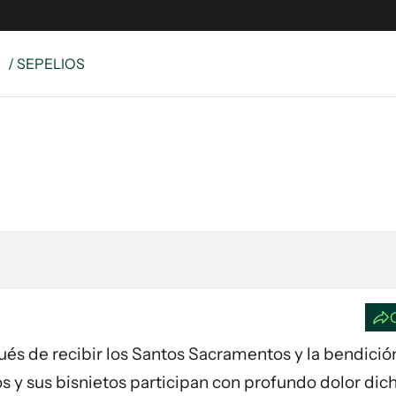
S
/ SEPELIOS
e
S
n
es
Siguenos en:
 y Legales
es especiales
ciones
ters
ina
 Unidos
spués de recibir los Santos Sacramentos y la bendició
tos y sus bisnietos participan con profundo dolor dic