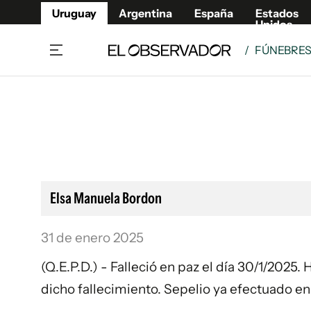
Uruguay
Argentina
España
Estados
Unidos
/
FÚNEBRE
Home
Lifestyl
Member
Opinió
Beneficios Member
Fúnebr
Referí
Remates
10°C
Sábado:
Ahora en:
Montevideo
Nacional
Mín
7°
Máx
Edicion
11°
Lluvia Ligera
Café y Negocios
Publica
Elsa Manuela Bordon
Economía y Empresas
Newslet
Agro
Argent
31 de enero 2025
Brand Studio
España
(Q.E.P.D.) - Falleció en paz el día 30/1/2025. 
Mundo
Estados
dicho fallecimiento. Sepelio ya efectuado e
Cultura y Espectáculos