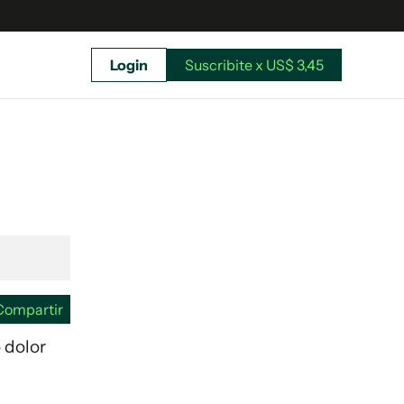
Login
Suscribite x US$ 3,45
uscríbete ahora a El Observador y elegí hasta
donde llegar.
Compartir
o dolor
Suscribite x US$ 3,45