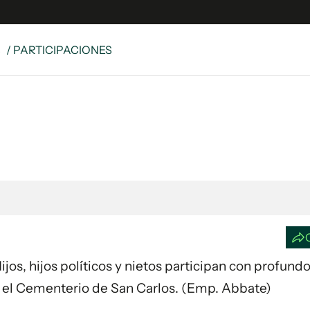
S
/ PARTICIPACIONES
e
S
n
es
Siguenos en:
 y Legales
es especiales
ciones
ters
ina
Hijos, hijos políticos y nietos participan con profund
 Unidos
n el Cementerio de San Carlos. (Emp. Abbate)