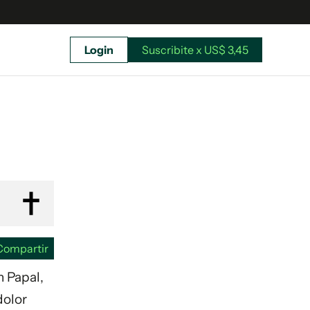
Login
Suscribite x US$ 3,45
uscríbete ahora a El Observador y elegí hasta
donde llegar.
Compartir
n Papal,
dolor
Suscribite x US$ 3,45