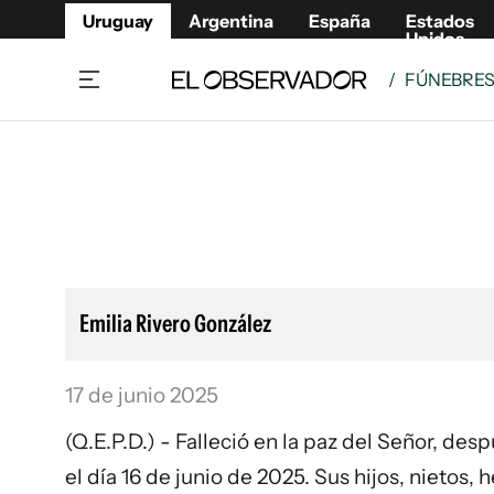
Uruguay
Argentina
España
Estados
Unidos
/
FÚNEBRE
Home
Lifestyl
Member
Opinió
Beneficios Member
Fúnebr
Referí
Remates
8°C
Domingo:
Ahora en:
Montevideo
Nacional
Mín
9°
Edicion
Máx
10
Nubes Dispersas
Café y Negocios
Publica
Emilia Rivero González
Economía y Empresas
Newslet
Agro
Argent
17 de junio 2025
Brand Studio
España
Mundo
Estados
(Q.E.P.D.) - Falleció en la paz del Señor, de
Cultura y Espectáculos
el día 16 de junio de 2025. Sus hijos, nieto