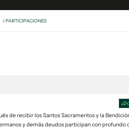
S
/ PARTICIPACIONES
e
S
n
es
Siguenos en:
 y Legales
es especiales
°
ciones
ters
ina
 Unidos
spués de recibir los Santos Sacramentos y la Bendició
s, hermanos y demás deudos participan con profundo 