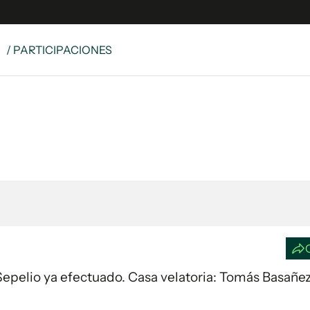
S
/ PARTICIPACIONES
e
S
n
es
Siguenos en:
 y Legales
es especiales
ciones
ters
ina
 Unidos
. Sepelio ya efectuado. Casa velatoria: Tomás Basañez