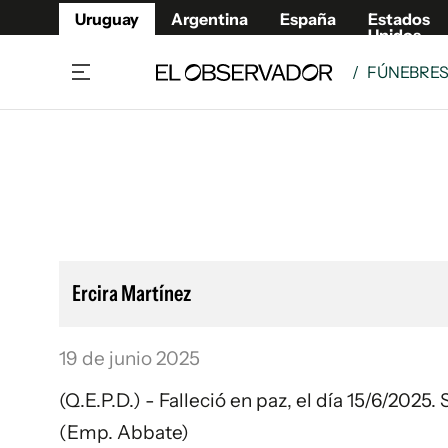
Uruguay
Argentina
España
Estados
Unidos
/
FÚNEBRE
Home
Lifestyl
Member
Opinió
Beneficios Member
Fúnebr
Referí
Remates
8°C
Domingo:
Ahora en:
Montevideo
Nacional
Mín
9°
Máx
Edicion
10°
Cielo Claro
Café y Negocios
Publica
Ercira Martínez
Economía y Empresas
Newslet
Agro
Argent
19 de junio 2025
Brand Studio
España
Mundo
Estados
(Q.E.P.D.) - Falleció en paz, el día 15/6/2025
Cultura y Espectáculos
(Emp. Abbate)