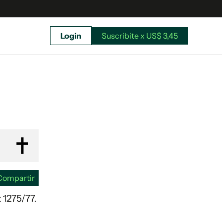
Login
Suscribite x US$ 3,45
uscríbete ahora a El Observador y elegí hasta
donde llegar.
Compartir
 1275/77.
Suscribite x US$ 3,45