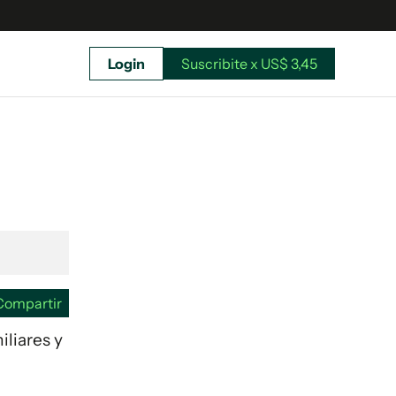
Login
Suscribite x US$ 3,45
uscríbete ahora a El Observador y elegí hasta
donde llegar.
Compartir
iliares y
Suscribite x US$ 3,45