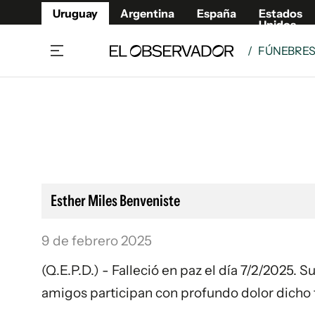
Uruguay
Argentina
España
Estados
Unidos
/
FÚNEBRE
Home
Lifestyl
Member
Opinió
Beneficios Member
Fúnebr
Referí
Remates
8°C
Domingo:
Ahora en:
Montevideo
Nacional
Mín
9°
Máx
Edicion
10°
Cielo Claro
Café y Negocios
Publica
Esther Miles Benveniste
Economía y Empresas
Newslet
Agro
Argent
9 de febrero 2025
Brand Studio
España
(Q.E.P.D.) - Falleció en paz el día 7/2/2025. S
Mundo
Estados
amigos participan con profundo dolor dicho 
Cultura y Espectáculos