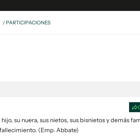
S
/ PARTICIPACIONES
e
S
n
es
Siguenos en:
 y Legales
es especiales
ciones
ters
ina
u hijo, su nuera, sus nietos, sus bisnietos y demás fam
 Unidos
fallecimiento. (Emp. Abbate)