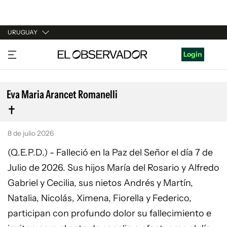
URUGUAY
URUGUAY
Login
ARGENTINA
ESPAÑA
Eva Maria Arancet Romanelli
ESTADOS UNIDOS
8 de julio 2026
(Q.E.P.D.) - Falleció en la Paz del Señor el día 7 de
Julio de 2026. Sus hijos María del Rosario y Alfredo
Gabriel y Cecilia, sus nietos Andrés y Martín,
Natalia, Nicolás, Ximena, Fiorella y Federico,
participan con profundo dolor su fallecimiento e