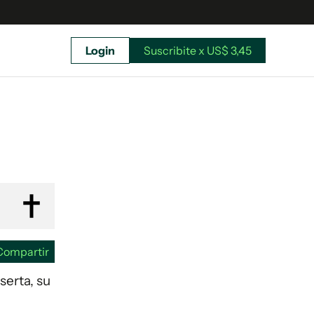
Login
Suscribite x US$ 3,45
uscríbete ahora a El Observador y elegí hasta
donde llegar.
Compartir
serta, su
Suscribite x US$ 3,45