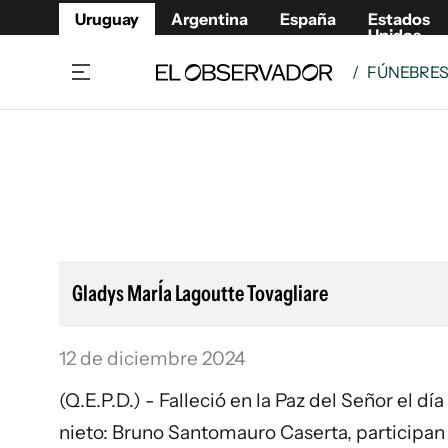
Uruguay
Argentina
España
Estados
Unidos
/
FÚNEBRE
Home
Lifestyl
Member
Opinió
Beneficios Member
Fúnebr
Referí
Remates
11°C
Viernes:
Ahora en:
Montevideo
Nacional
Mín
9°
Máx
11°
Edicion
Nubes
Café y Negocios
Publica
Gladys MarÍa Lagoutte Tovagliare
Economía y Empresas
Newslet
Agro
Argent
12 de diciembre 2024
Brand Studio
España
Mundo
Estados
(Q.E.P.D.) - Falleció en la Paz del Señor el dí
Cultura y Espectáculos
nieto: Bruno Santomauro Caserta, participan 