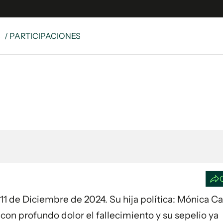
S
/ PARTICIPACIONES
e
S
n
es
Siguenos en:
 y Legales
es especiales
ciones
ters
ina
 Unidos
a 11 de Diciembre de 2024. Su hija política: Mónica Ca
con profundo dolor el fallecimiento y su sepelio ya