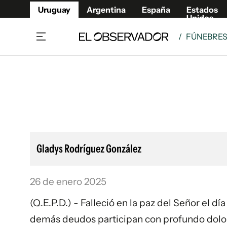
Uruguay
Argentina
España
Estados
Unidos
/
FÚNEBRE
Home
Lifestyl
Member
Opinió
Beneficios Member
Fúnebr
Referí
Remates
8°C
Domingo:
Ahora en:
Montevideo
Nacional
Mín
9°
Máx
11°
Edicion
Nubes
Café y Negocios
Publica
Gladys Rodríguez González
Economía y Empresas
Newslet
Agro
Argent
26 de enero 2025
Brand Studio
España
Mundo
Estados
(Q.E.P.D.) - Falleció en la paz del Señor el dí
Cultura y Espectáculos
demás deudos participan con profundo dolor d