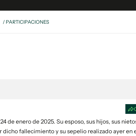
S
/ PARTICIPACIONES
e
S
n
es
Siguenos en:
 y Legales
es especiales
ciones
ters
ina
 Unidos
a 24 de enero de 2025. Su esposo, sus hijos, sus nieto
icho fallecimiento y su sepelio realizado ayer en 