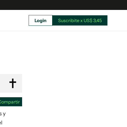
Login
Suscribite x US$ 3,45
uscríbete ahora a El Observador y elegí hasta
donde llegar.
Compartir
s y
el
Suscribite x US$ 3,45