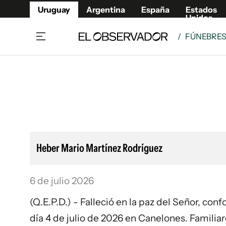
Uruguay
Argentina
España
Estados
Unidos
/
FÚNEBRE
Home
Lifestyl
Member
Opinió
Beneficios Member
Fúnebr
Referí
Remates
8°C
Domingo:
Ahora en:
Montevideo
Nacional
Mín
9°
Máx
11°
Edicion
Nubes
Café y Negocios
Publica
Heber Mario Martínez Rodríguez
Economía y Empresas
Newslet
Agro
Argent
6 de julio 2026
Brand Studio
España
Mundo
Estados
(Q.E.P.D.) - Falleció en la paz del Señor, co
Cultura y Espectáculos
día 4 de julio de 2026 en Canelones. Famili