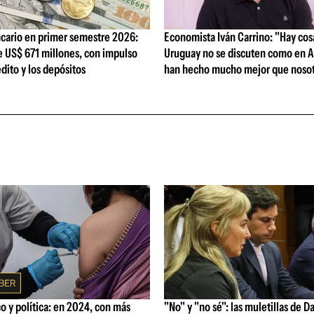
cario en primer semestre 2026:
Economista Iván Carrino: "Hay cos
e US$ 671 millones, con impulso
Uruguay no se discuten como en A
édito y los depósitos
han hecho mucho mejor que nosot
 y política: en 2024, con más
"No" y "no sé": las muletillas de D