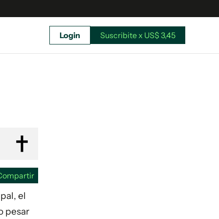
Login
Suscribite x US$ 3,45
uscríbete ahora a El Observador y elegí hasta
donde llegar.
Compartir
pal, el
o pesar
Suscribite x US$ 3,45