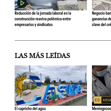
Reducción de la jornada laboral en la
Negocio ban
construcción reaviva polémica entre
ganancias d
empresarios y sindicatos
clave del cr
LAS MÁS LEÍDAS
El capricho del agua
Meningococo