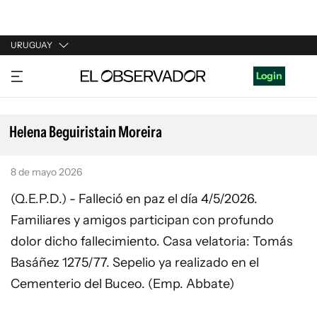
URUGUAY
URUGUAY
Login
ARGENTINA
ESPAÑA
Helena Beguiristain Moreira
ESTADOS UNIDOS
8 de mayo 2026
(Q.E.P.D.) - Falleció en paz el día 4/5/2026.
Familiares y amigos participan con profundo
dolor dicho fallecimiento. Casa velatoria: Tomás
Basáñez 1275/77. Sepelio ya realizado en el
Cementerio del Buceo. (Emp. Abbate)