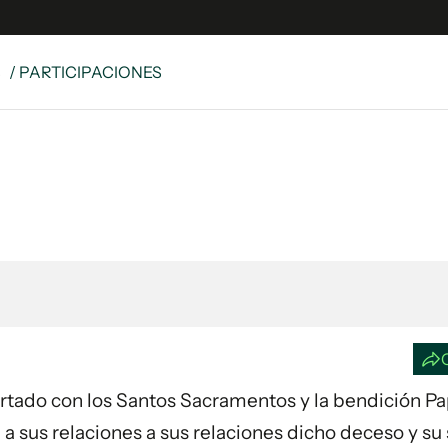
S
/ PARTICIPACIONES
e
S
n
es
Siguenos en:
 y Legales
es especiales
ciones
ters
ina
 Unidos
fortado con los Santos Sacramentos y la bendición Pap
 a sus relaciones a sus relaciones dicho deceso y su