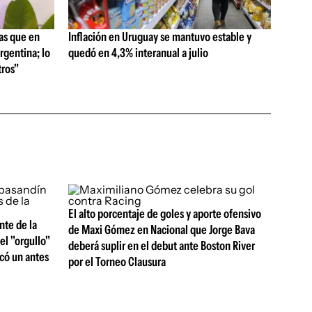
as que en
Inflación en Uruguay se mantuvo estable y
rgentina; lo
quedó en 4,3% interanual a julio
ros"
El alto porcentaje de goles y aporte ofensivo
nte de la
de Maxi Gómez en Nacional que Jorge Bava
el "orgullo"
deberá suplir en el debut ante Boston River
rcó un antes
por el Torneo Clausura