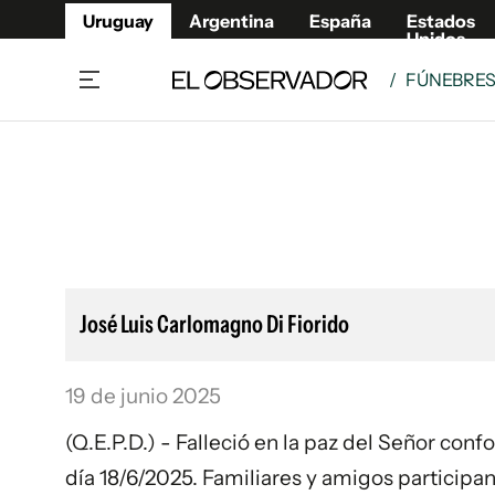
Uruguay
Argentina
España
Estados
Unidos
/
FÚNEBRE
Home
Lifestyl
Member
Opinió
Beneficios Member
Fúnebr
Referí
Remates
11°C
Sábado:
Ahora en:
Montevideo
Nacional
Mín
7°
Máx
Edicion
11°
Cielo Claro
Café y Negocios
Publica
José Luis Carlomagno Di Fiorido
Economía y Empresas
Newslet
Agro
Argent
19 de junio 2025
Brand Studio
España
Mundo
Estados
(Q.E.P.D.) - Falleció en la paz del Señor con
Cultura y Espectáculos
día 18/6/2025. Familiares y amigos participan