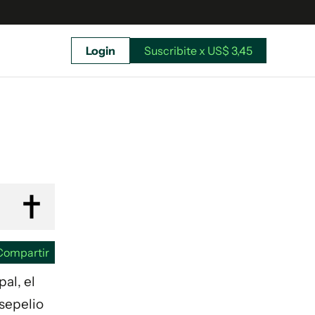
Login
Suscribite x US$ 3,45
uscríbete ahora a El Observador y elegí hasta
donde llegar.
Compartir
al, el
 sepelio
Suscribite x US$ 3,45